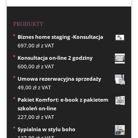
PRODUKTY
Biznes home staging -Konsultacja
697,00
zł
z VAT
Konsultacja on-line 2 godziny
600,00
zł
z VAT
Umowa rezerwacyjna sprzedaży
49,00
zł
z VAT
Pakiet Komfort: e-book z pakietem
szkoleń on-line
227,00
zł
z VAT
Sypialnia w stylu boho
127,00
zł
z VAT