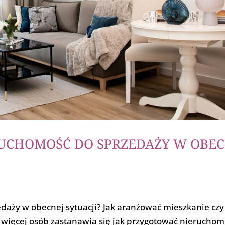
UCHOMOŚĆ DO SPRZEDAŻY W OBEC
daży w obecnej sytuacji? Jak aranżować mieszkanie cz
z więcej osób zastanawia się jak przygotować nieruchom