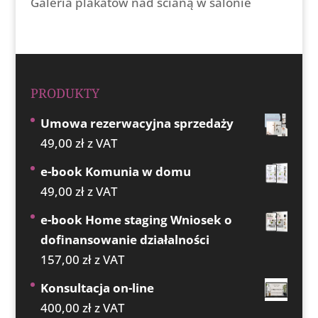
Galeria plakatów nad ścianą w salonie
PRODUKTY
Umowa rezerwacyjna sprzedaży
49,00
zł
z VAT
e-book Komunia w domu
49,00
zł
z VAT
e-book Home staging Wniosek o
dofinansowanie działalności
157,00
zł
z VAT
Konsultacja on-line
400,00
zł
z VAT