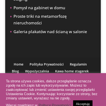
Pomysł na gabinet w domu
Proste triki na metamorfozę
nieruchomości
Galeria plakatów nad ścianą w salonie
Home
Polityka Prywatności
Regulamin
Blog
Wypożyczalnia
Kawa home stagerek
O mnie
Moja misja
IAHSP
Kontakt
Ta strona używa cookies, dalsze przeglądanie oznacza
Kurs aranżacji
zgodę na ich zapis lub wykorzystywanie. Możesz to
zaakceptować lub zmienić ustawienia swojej przeglądarki
Ustawienia Cookie. Kontynuując korzystanie ze strony, bez
zmiany ustawień, wyrażasz na nie zgodę.
Wystrój ma znaczenie © 2021 | Wszelkie prawa zastrzeżone |
Akceptuję
Więcej znajdziesz w
Polityce Prywatności
.