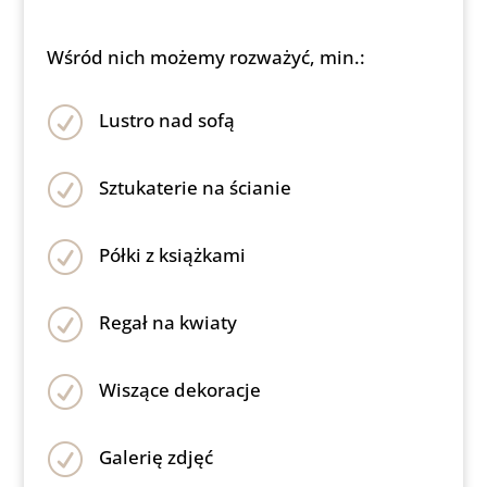
Wśród nich możemy rozważyć, min.:
R
Lustro nad sofą
R
Sztukaterie na ścianie
R
Półki z książkami
R
Regał na kwiaty
R
Wiszące dekoracje
R
Galerię zdjęć