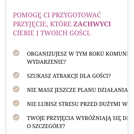
POMOGĘ CI PRZYGOTOWAĆ
PRZYJĘCIE, KTÓRE
ZACHWYCI
CIEBIE I TWOICH GOŚCI.

ORGANIZUJESZ W TYM ROKU KOMUNIĘ
WYDARZENIE?

SZUKASZ ATRAKCJI DLA GOŚCI?

NIE MASZ JESZCZE PLANU DZIAŁANIA?

NIE LUBISZ STRESU PRZED DUŻYMI WY

TWOJE PRZYJĘCIA WYRÓŻNIAJĄ SIĘ DB
O SZCZEGÓŁY?