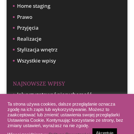
Home staging
Prawo
Przyjęcia
Realizacje
Stylizacja wnętrz
Wszystkie wpisy
NAJNOWSZE WPISY
Jak przygotować nieruchomość
do sprzedaży w obecnej sytuacji
Ta strona używa cookies, dalsze przeglądanie oznacza
zgodę na ich zapis lub wykorzystywanie. Możesz to
Pomysł na aranżację tarasu, czyli garden
zaakceptować lub zmienić ustawienia swojej przeglądarki
Ustawienia Cookie. Kontynuując korzystanie ze strony, bez
staging
zmiany ustawień, wyrażasz na nie zgodę.
Pomysł na gabinet w domu
Akceptuję