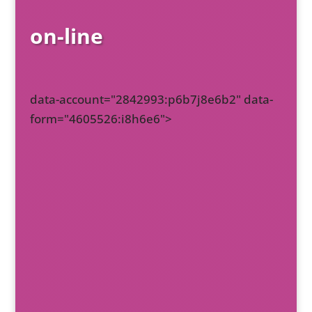
on-line
data-account="2842993:p6b7j8e6b2" data-
form="4605526:i8h6e6">