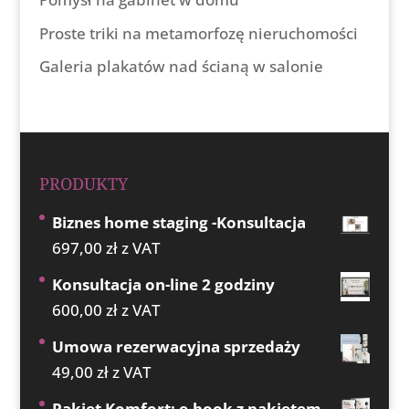
Proste triki na metamorfozę nieruchomości
Galeria plakatów nad ścianą w salonie
PRODUKTY
Biznes home staging -Konsultacja
697,00
zł
z VAT
Konsultacja on-line 2 godziny
600,00
zł
z VAT
Umowa rezerwacyjna sprzedaży
49,00
zł
z VAT
Pakiet Komfort: e-book z pakietem