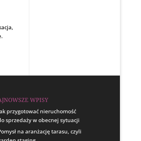
kacja,
e.
AJNOWSZE WPISY
Jak przygotować nieruchomość
do sprzedaży w obecnej sytuacji
Pomysł na aranżację tarasu, czyli
garden staging