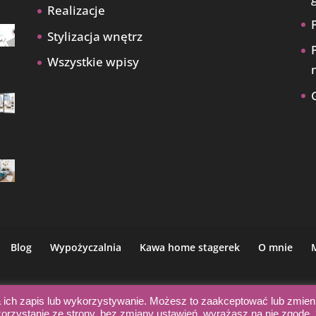
Realizacje
Stylizacja wnętrz
Wszystkie wpisy
Blog
Wypożyczalnia
Kawa home stagerek
O mnie
a ich zapis lub wykorzystywanie. Możesz to zaakceptować lub zmien
strój ma znaczenie © 2021 | Wszelkie prawa zastrzeżone | Wsparcie:
Robie
korzystanie ze strony, bez zmiany ustawień, wyrażasz na nie zgodę.