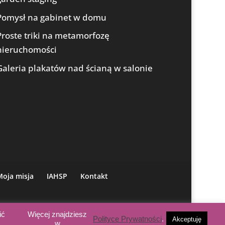
Pomysł na gabinet w domu
Proste triki na metamorfozę
nieruchomości
Galeria plakatów nad ścianą w salonie
Moja misja
IAHSP
Kontakt
ić
Więcej znajdziesz
Polityce Prywatności
.
Akceptuję
To
w